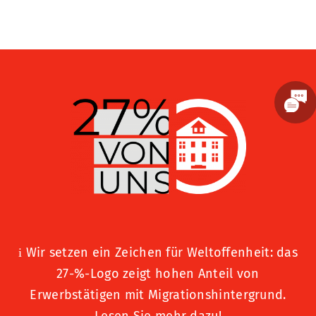
Toggle
Slidin
Bar
Area
Wir setzen ein Zeichen für Weltoffenheit: das
i
27-%-Logo zeigt hohen Anteil von
Erwerbstätigen mit Migrationshintergrund.