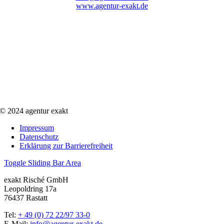
www.agentur-exakt.de
© 2024 agentur exakt
Impressum
Datenschutz
Erklärung zur Barrierefreiheit
Toggle Sliding Bar Area
exakt Risché GmbH
Leopoldring 17a
76437 Rastatt
Tel:
+ 49 (0) 72 22/97 33-0
E-Mail:
info@agentur-exakt.de