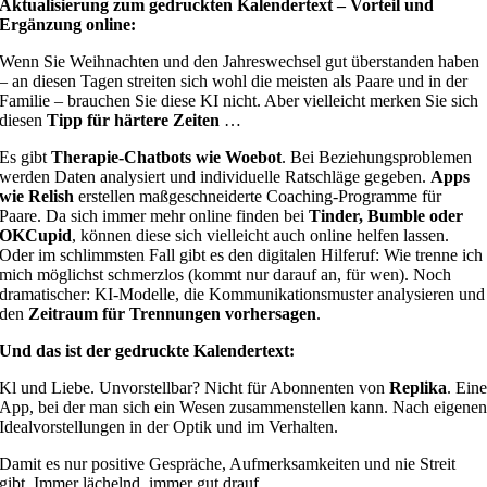
Aktualisierung zum gedruckten Kalendertext – Vorteil und
Ergänzung online:
Wenn Sie Weihnachten und den Jahreswechsel gut überstanden haben
– an diesen Tagen streiten sich wohl die meisten als Paare und in der
Familie – brauchen Sie diese KI nicht. Aber vielleicht merken Sie sich
diesen
Tipp für härtere Zeiten
…
Es gibt
Therapie-Chatbots wie Woebot
. Bei Beziehungsproblemen
werden Daten analysiert und individuelle Ratschläge gegeben.
Apps
wie Relish
erstellen maßgeschneiderte Coaching-Programme für
Paare. Da sich immer mehr online finden bei
Tinder, Bumble oder
OKCupid
, können diese sich vielleicht auch online helfen lassen.
Oder im schlimmsten Fall gibt es den digitalen Hilferuf: Wie trenne ich
mich möglichst schmerzlos (kommt nur darauf an, für wen). Noch
dramatischer: KI-Modelle, die Kommunikationsmuster analysieren und
den
Zeitraum für Trennungen vorhersagen
.
Und das ist der gedruckte Kalendertext:
Kl und Liebe. Unvorstellbar? Nicht für Abonnenten von
Replika
. Ein
App, bei der man sich ein Wesen zusammenstellen kann. Nach eigene
Idealvorstellungen in der Optik und im Verhalten.
Damit es nur positive Gespräche, Aufmerksamkeiten und nie Streit
gibt. Immer lächelnd, immer gut drauf.