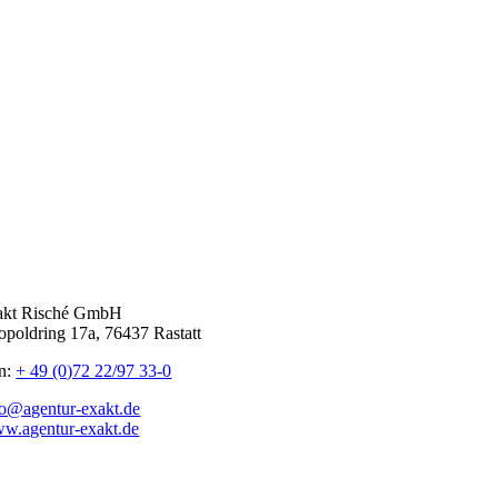
akt Risché GmbH
opoldring 17a, 76437 Rastatt
n:
+ 49 (0)72 22/97 33-0
fo@agentur-exakt.de
w.agentur-exakt.de