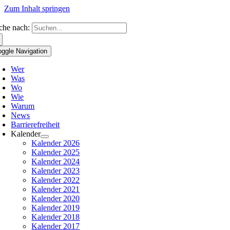
Zum Inhalt springen
che nach:
oggle Navigation
Wer
Was
Wo
Wie
Warum
News
Barrierefreiheit
Kalender
Kalender 2026
Kalender 2025
Kalender 2024
Kalender 2023
Kalender 2022
Kalender 2021
Kalender 2020
Kalender 2019
Kalender 2018
Kalender 2017