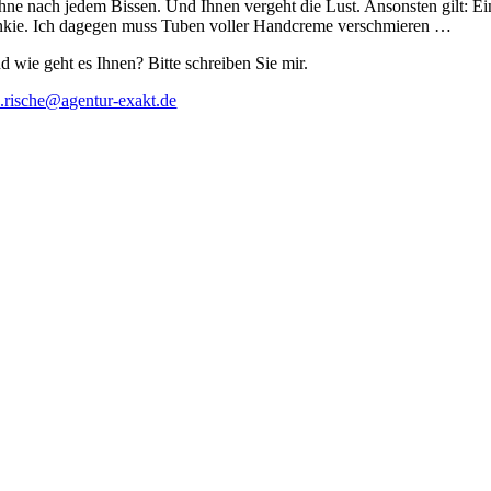
hne nach jedem Bissen. Und Ihnen vergeht die Lust. Ansonsten gilt: Ein
nkie. Ich dagegen muss Tuben voller Handcreme verschmieren …
d wie geht es Ihnen? Bitte schreiben Sie mir.
e.rische@agentur-exakt.de