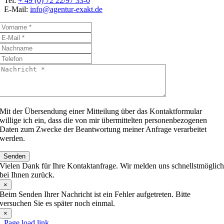
Tel:
+ 49 (0) 72 22/97 33-0
E-Mail:
info@agentur-exakt.de
Mit der Übersendung einer Mitteilung über das Kontaktformular
willige ich ein, dass die von mir übermittelten personenbezogenen
Daten zum Zwecke der Beantwortung meiner Anfrage verarbeitet
werden.
Senden
Vielen Dank für Ihre Kontaktanfrage. Wir melden uns schnellstmöglic
bei Ihnen zurück.
×
Beim Senden Ihrer Nachricht ist ein Fehler aufgetreten. Bitte
versuchen Sie es später noch einmal.
×
Page load link