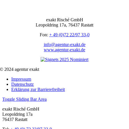
exakt Risché GmbH
Leopoldring 17a, 76437 Rastatt
Fon:
+ 49 (0)72 22/97 33-0
info@agentur-exakt.de
www.agentur-exakt.de
© 2024 agentur exakt
Impressum
Datenschutz
Erklärung zur Barrierefreiheit
Toggle Sliding Bar Area
exakt Risché GmbH
Leopoldring 17a
76437 Rastatt